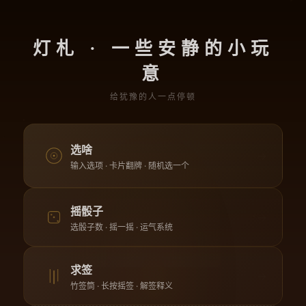
灯札 · 一些安静的小玩
意
给犹豫的人一点停顿
选啥
→
输入选项 · 卡片翻牌 · 随机选一个
摇骰子
→
选骰子数 · 摇一摇 · 运气系统
求签
→
竹签筒 · 长按摇签 · 解签释义